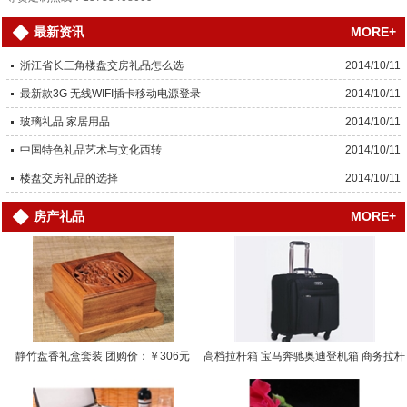
MORE+
最新资讯
浙江省长三角楼盘交房礼品怎么选
2014/10/11
最新款3G 无线WIFI插卡移动电源登录
2014/10/11
玻璃礼品 家居用品
2014/10/11
中国特色礼品艺术与文化西转
2014/10/11
楼盘交房礼品的选择
2014/10/11
MORE+
房产礼品
静竹盘香礼盒套装 团购价：￥306元
高档拉杆箱 宝马奔驰奥迪登机箱 商务拉杆
箱… 团购价：￥0.0000元