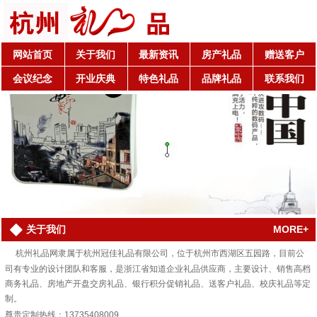
网站首页
关于我们
最新资讯
房产礼品
赠送客户
会议纪念
开业庆典
特色礼品
品牌礼品
联系我们
MORE+
关于我们
杭州礼品网隶属于杭州冠佳礼品有限公司，位于杭州市西湖区五园路，目前公
司有专业的设计团队和客服，是浙江省知道企业礼品供应商，主要设计、销售高档
商务礼品、房地产开盘交房礼品、银行积分促销礼品、送客户礼品、校庆礼品等定
制。
尊贵定制热线：13735408009