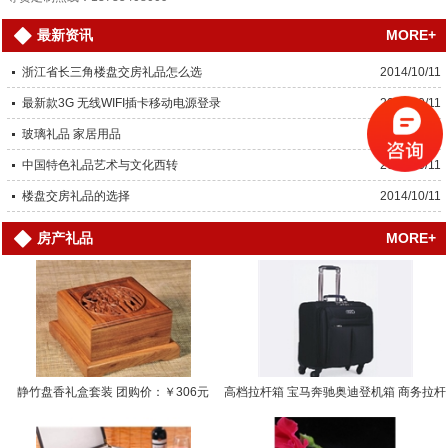
MORE+
最新资讯
浙江省长三角楼盘交房礼品怎么选
2014/10/11
最新款3G 无线WIFI插卡移动电源登录
2014/10/11
玻璃礼品 家居用品
2014/10/11
中国特色礼品艺术与文化西转
2014/10/11
楼盘交房礼品的选择
2014/10/11
MORE+
房产礼品
静竹盘香礼盒套装 团购价：￥306元
高档拉杆箱 宝马奔驰奥迪登机箱 商务拉杆
箱… 团购价：￥0.0000元