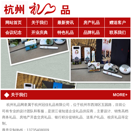
网站首页
关于我们
最新资讯
房产礼品
赠送客户
会议纪念
开业庆典
特色礼品
品牌礼品
联系我们
MORE+
关于我们
杭州礼品网隶属于杭州冠佳礼品有限公司，位于杭州市西湖区五园路，目前公
司有专业的设计团队和客服，是浙江省知道企业礼品供应商，主要设计、销售高档
商务礼品、房地产开盘交房礼品、银行积分促销礼品、送客户礼品、校庆礼品等定
制。
尊贵定制热线：13735408009