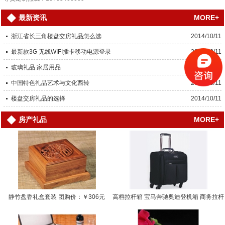
MORE+
最新资讯
浙江省长三角楼盘交房礼品怎么选
2014/10/11
最新款3G 无线WIFI插卡移动电源登录
2014/10/11
玻璃礼品 家居用品
2014/10/11
中国特色礼品艺术与文化西转
2014/10/11
楼盘交房礼品的选择
2014/10/11
MORE+
房产礼品
静竹盘香礼盒套装 团购价：￥306元
高档拉杆箱 宝马奔驰奥迪登机箱 商务拉杆
箱… 团购价：￥0.0000元