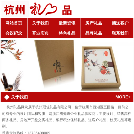
网站首页
关于我们
最新资讯
房产礼品
赠送客户
会议纪念
开业庆典
特色礼品
品牌礼品
联系我们
MORE+
关于我们
杭州礼品网隶属于杭州冠佳礼品有限公司，位于杭州市西湖区五园路，目前公
司有专业的设计团队和客服，是浙江省知道企业礼品供应商，主要设计、销售高档
商务礼品、房地产开盘交房礼品、银行积分促销礼品、送客户礼品、校庆礼品等定
制。
尊贵定制热线：13735408009