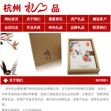
网站首页
关于我们
最新资讯
房产礼品
赠送客户
会议纪念
开业庆典
特色礼品
品牌礼品
联系我们
MORE+
关于我们
杭州礼品网隶属于杭州冠佳礼品有限公司，位于杭州市西湖区五园路，目前公
司有专业的设计团队和客服，是浙江省知道企业礼品供应商，主要设计、销售高档
商务礼品、房地产开盘交房礼品、银行积分促销礼品、送客户礼品、校庆礼品等定
制。
尊贵定制热线：13735408009