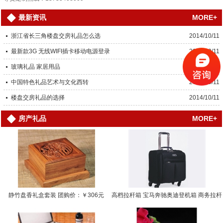
MORE+
最新资讯
浙江省长三角楼盘交房礼品怎么选
2014/10/11
最新款3G 无线WIFI插卡移动电源登录
2014/10/11
玻璃礼品 家居用品
2014/10/11
中国特色礼品艺术与文化西转
2014/10/11
楼盘交房礼品的选择
2014/10/11
MORE+
房产礼品
静竹盘香礼盒套装 团购价：￥306元
高档拉杆箱 宝马奔驰奥迪登机箱 商务拉杆
箱… 团购价：￥0.0000元