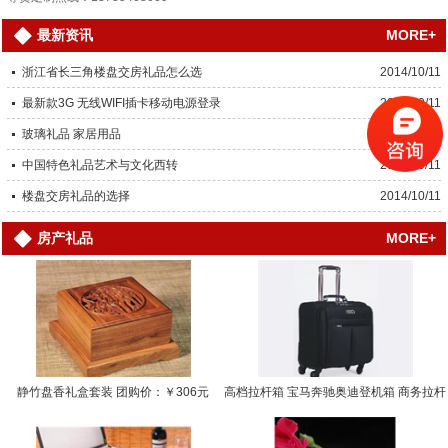
MORE+
最新资讯
浙江省长三角楼盘交房礼品怎么选
2014/10/11
最新款3G 无线WIFI插卡移动电源登录
2014/10/11
玻璃礼品 家居用品
2014/10/11
中国特色礼品艺术与文化西转
2014/10/11
楼盘交房礼品的选择
2014/10/11
MORE+
房产礼品
静竹盘香礼盒套装 团购价：￥306元
高档拉杆箱 宝马奔驰奥迪登机箱 商务拉杆
箱… 团购价：￥0.0000元