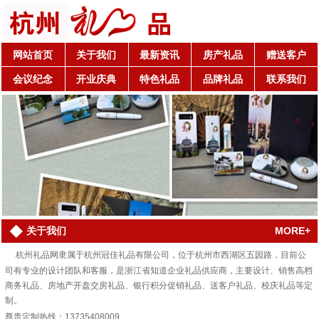
网站首页
关于我们
最新资讯
房产礼品
赠送客户
会议纪念
开业庆典
特色礼品
品牌礼品
联系我们
MORE+
关于我们
杭州礼品网隶属于杭州冠佳礼品有限公司，位于杭州市西湖区五园路，目前公
司有专业的设计团队和客服，是浙江省知道企业礼品供应商，主要设计、销售高档
商务礼品、房地产开盘交房礼品、银行积分促销礼品、送客户礼品、校庆礼品等定
制。
尊贵定制热线：13735408009