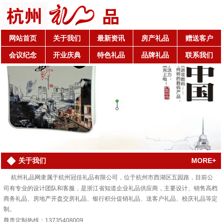
网站首页
关于我们
最新资讯
房产礼品
赠送客户
会议纪念
开业庆典
特色礼品
品牌礼品
联系我们
MORE+
关于我们
杭州礼品网隶属于杭州冠佳礼品有限公司，位于杭州市西湖区五园路，目前公
司有专业的设计团队和客服，是浙江省知道企业礼品供应商，主要设计、销售高档
商务礼品、房地产开盘交房礼品、银行积分促销礼品、送客户礼品、校庆礼品等定
制。
尊贵定制热线：13735408009