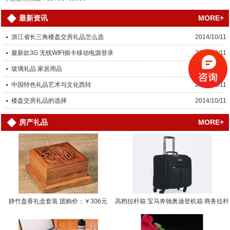
MORE+
最新资讯
浙江省长三角楼盘交房礼品怎么选
2014/10/11
最新款3G 无线WIFI插卡移动电源登录
2014/10/11
玻璃礼品 家居用品
2014/10/11
中国特色礼品艺术与文化西转
2014/10/11
楼盘交房礼品的选择
2014/10/11
MORE+
房产礼品
静竹盘香礼盒套装 团购价：￥306元
高档拉杆箱 宝马奔驰奥迪登机箱 商务拉杆
箱… 团购价：￥0.0000元